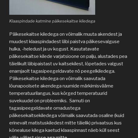
Klaaspindade katmine päikesekaitse kiledega
Päikesekaitse kiledega on võimalik muuta akendest ja
muudest klaaspindadest läbi paistva päikesevalguse
hulka, -heledust ja uv kogust. Kasutatavate
päikesekaitse kilede varjatsioone on palju, alustades pea
täielikult läbipaistast uv kaitsekilest, lõpetades valgust
enamjaolt tagasipeegeldavate nö peegelkiledega.
Päikesekaitse kiledega on võimalik saavutada
lõunapoolsete akendega ruumide märkimisväärne
temperatuurilangus, kus kõrged temperatuurid
suvekuudel on probleemiks. Samuti on
tagasipeegeldavate omadustega
päikesekaitsekiledega võimalik saavutada osaline (kuid
erinevalt matistuskiledest mitte täielik) privaatsus kus
kõnealuse kilega kaetud klaaspinnast näeb küll seest
välja, väljast sisse aga mitte.