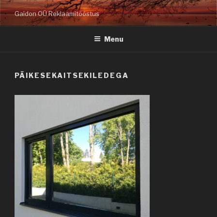
Skip
Gaidon OÜ Reklaamitööstus
to
content
Menu
PÄIKESEKAITSEKILEDEGA